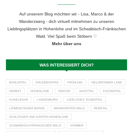
Auf unserem Blog möchten wir - Lisa, Marco & der
Wanderzwerg - dich virtuell mitnehmen zu unseren
Lieblingsplätzen in Hohenlohe und im Schwäbisch-Fränkischen
Wald. Viel Spaß beim Stöbern ♡
Mehr über uns
WAS INTERESSIERT DICH?
BÜHLERTAL
ERLEBNISPFAD
FRÜHLING
HEILBRONNER LAND
HERBST
HOHENLOHE
INDOOR
JAGSTTAL
KOCHERTAL
KUGELBAHN
LANGENBURG
LIEBLICHES TAUBERTAL
LÖWENSTEINER BERGE
MAINHARDTER WALD
REMSTAL
SCHLÖSSER UND GÄRTEN HOHENLOHE
SCHWÄBISCH-FRÄNKISCHER WALD
SOMMER