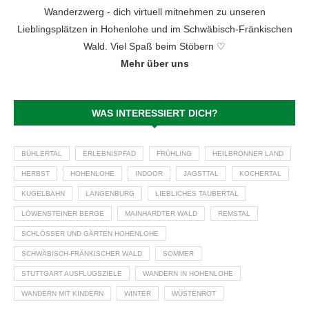
Wanderzwerg - dich virtuell mitnehmen zu unseren
Lieblingsplätzen in Hohenlohe und im Schwäbisch-Fränkischen
Wald. Viel Spaß beim Stöbern ♡
Mehr über uns
WAS INTERESSIERT DICH?
BÜHLERTAL
ERLEBNISPFAD
FRÜHLING
HEILBRONNER LAND
HERBST
HOHENLOHE
INDOOR
JAGSTTAL
KOCHERTAL
KUGELBAHN
LANGENBURG
LIEBLICHES TAUBERTAL
LÖWENSTEINER BERGE
MAINHARDTER WALD
REMSTAL
SCHLÖSSER UND GÄRTEN HOHENLOHE
SCHWÄBISCH-FRÄNKISCHER WALD
SOMMER
STUTTGART AUSFLUGSZIELE
WANDERN IN HOHENLOHE
WANDERN MIT KINDERN
WINTER
WÜSTENROT