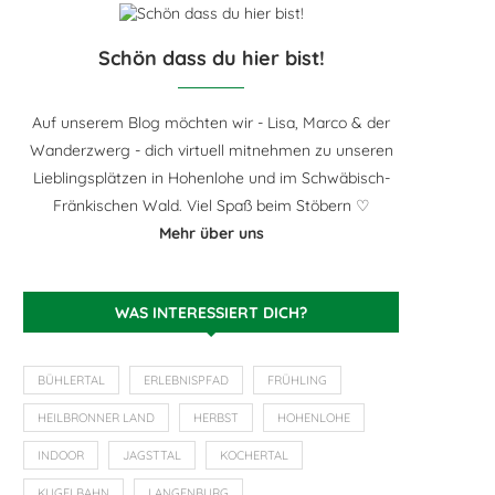
Schön dass du hier bist!
Auf unserem Blog möchten wir - Lisa, Marco & der
Wanderzwerg - dich virtuell mitnehmen zu unseren
Lieblingsplätzen in Hohenlohe und im Schwäbisch-
Fränkischen Wald. Viel Spaß beim Stöbern ♡
Mehr über uns
WAS INTERESSIERT DICH?
BÜHLERTAL
ERLEBNISPFAD
FRÜHLING
HEILBRONNER LAND
HERBST
HOHENLOHE
INDOOR
JAGSTTAL
KOCHERTAL
KUGELBAHN
LANGENBURG