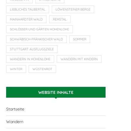
LIEBLICHES TAUBERTAL
LÖWENSTEINER BERGE
MAINHARDTER WALD
REMSTAL
SCHLÖSSER UND GÄRTEN HOHENLOHE
SCHWÄBISCH-FRÄNKISCHER WALD
SOMMER
STUTTGART AUSFLUGSZIELE
WANDERN IN HOHENLOHE
WANDERN MIT KINDERN
WINTER
WÜSTENROT
WEBSITE INHALTE
Startseite
Wandern