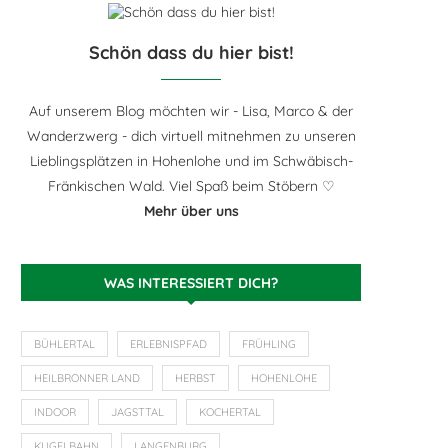
Schön dass du hier bist!
Auf unserem Blog möchten wir - Lisa, Marco & der
Wanderzwerg - dich virtuell mitnehmen zu unseren
Lieblingsplätzen in Hohenlohe und im Schwäbisch-
Fränkischen Wald. Viel Spaß beim Stöbern ♡
Mehr über uns
WAS INTERESSIERT DICH?
BÜHLERTAL
ERLEBNISPFAD
FRÜHLING
HEILBRONNER LAND
HERBST
HOHENLOHE
INDOOR
JAGSTTAL
KOCHERTAL
KUGELBAHN
LANGENBURG