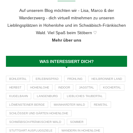
Auf unserem Blog möchten wir - Lisa, Marco & der
Wanderzwerg - dich virtuell mitnehmen zu unseren
Lieblingsplätzen in Hohenlohe und im Schwäbisch-Fränkischen
Wald. Viel Spaß beim Stöbern ♡
Mehr über uns
WAS INTERESSIERT DICH?
BÜHLERTAL
ERLEBNISPFAD
FRÜHLING
HEILBRONNER LAND
HERBST
HOHENLOHE
INDOOR
JAGSTTAL
KOCHERTAL
KUGELBAHN
LANGENBURG
LIEBLICHES TAUBERTAL
LÖWENSTEINER BERGE
MAINHARDTER WALD
REMSTAL
SCHLÖSSER UND GÄRTEN HOHENLOHE
SCHWÄBISCH-FRÄNKISCHER WALD
SOMMER
STUTTGART AUSFLUGSZIELE
WANDERN IN HOHENLOHE