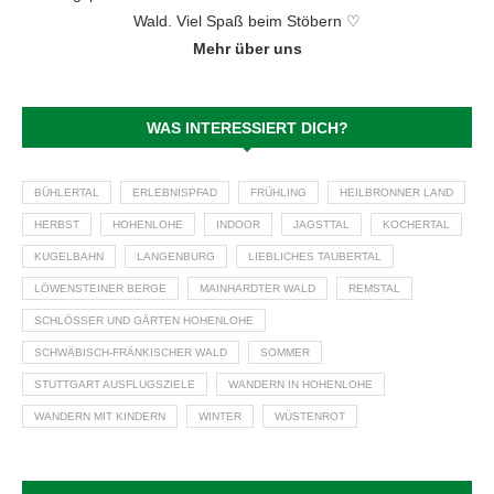
Wald. Viel Spaß beim Stöbern ♡
Mehr über uns
WAS INTERESSIERT DICH?
BÜHLERTAL
ERLEBNISPFAD
FRÜHLING
HEILBRONNER LAND
HERBST
HOHENLOHE
INDOOR
JAGSTTAL
KOCHERTAL
KUGELBAHN
LANGENBURG
LIEBLICHES TAUBERTAL
LÖWENSTEINER BERGE
MAINHARDTER WALD
REMSTAL
SCHLÖSSER UND GÄRTEN HOHENLOHE
SCHWÄBISCH-FRÄNKISCHER WALD
SOMMER
STUTTGART AUSFLUGSZIELE
WANDERN IN HOHENLOHE
WANDERN MIT KINDERN
WINTER
WÜSTENROT